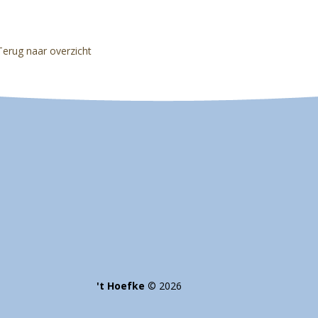
Terug naar overzicht
't Hoefke
©
2026