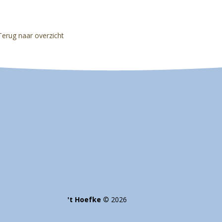
Terug naar overzicht
't Hoefke
©
2026