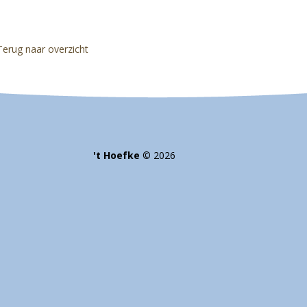
Terug naar overzicht
't Hoefke
©
2026