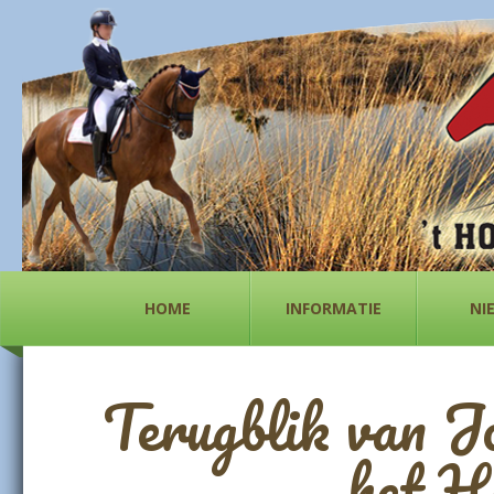
HOME
INFORMATIE
NI
Terugblik van J
het H